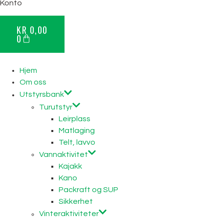
Konto
KR
0,00
0
Hjem
Om oss
Utstyrsbank
Turutstyr
Leirplass
Matlaging
Telt, lavvo
Vannaktivitet
Kajakk
Kano
Packraft og SUP
Sikkerhet
Vinteraktiviteter