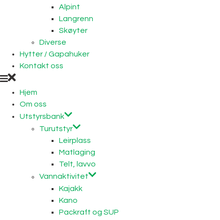
Alpint
Langrenn
Skøyter
Diverse
Hytter / Gapahuker
Kontakt oss
Hjem
Om oss
Utstyrsbank
Turutstyr
Leirplass
Matlaging
Telt, lavvo
Vannaktivitet
Kajakk
Kano
Packraft og SUP