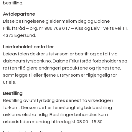
bestilling.
Avtalepartene
Disse betingelsene gjelder mellom deg og Dalane
Friluftsråd – org. nr. 986 768 017 – Kiss og Leiv Tveits vei 11,
4373 Egersund.
Leieforholdet omfatter
Leieavtalen dekker utstyr som er bestilt og betalt via
dalaneutstyrsbank.no. Dalane Friluftsråd forbeholder seg
retten til å gjøre endringer i produktene og tjenestene,
samt legge til eller fjerne utstyr som er tilgjengelig for
utleie.
Bestilling
Bestilling av utstyr bør gjøres senest to virkedager i
forkant. Dersom det er ferie/langhelg bør bestilling
avklares ekstra tidlig. Bestillinger behandles kun i
arbeidstiden mandag til fredag kl. 08:00–15:30.