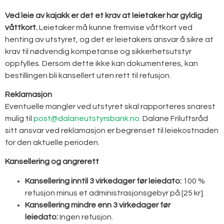
Ved leie av kajakk er det et krav at leietaker har gyldig
våttkort.
Leietaker må kunne fremvise våttkort ved
henting av utstyret, og det er leietakers ansvar å sikre at
krav til nødvendig kompetanse og sikkerhetsutstyr
oppfylles. Dersom dette ikke kan dokumenteres, kan
bestillingen bli kansellert uten rett til refusjon.
Reklamasjon
Eventuelle mangler ved utstyret skal rapporteres snarest
mulig til
post@dalaneutstyrsbank.no.
Dalane Friluftsråd
sitt ansvar ved reklamasjon er begrenset til leiekostnaden
for den aktuelle perioden.
Kansellering og angrerett
Kansellering inntil
3
virke
dager før leiedato:
100 %
refusjon minus et administrasjonsgebyr på [25 kr].
Kansellering mindre enn
3
virke
dager før
leiedato:
Ingen refusjon.