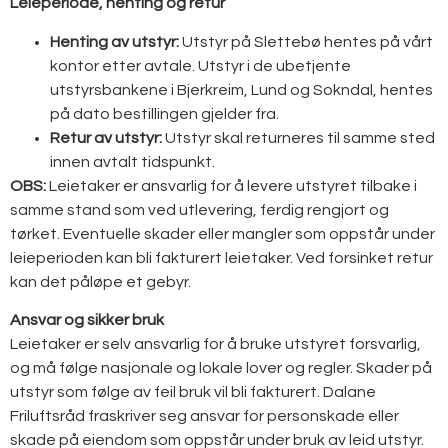
Leieperiode, henting og retur
Henting av utstyr:
Utstyr på Slettebø hentes på vårt
kontor etter avtale. Utstyr i de ubetjente
utstyrsbankene i Bjerkreim, Lund og Sokndal, hentes
på dato bestillingen gjelder fra.
Retur av utstyr:
Utstyr skal returneres til samme sted
innen avtalt tidspunkt.
OBS:
Leietaker er ansvarlig for å levere utstyret tilbake i
samme stand som ved utlevering, ferdig rengjort og
tørket. Eventuelle skader eller mangler som oppstår under
leieperioden kan bli fakturert leietaker. Ved forsinket retur
kan det påløpe et gebyr.
Ansvar og sikker bruk
Leietaker er selv ansvarlig for å bruke utstyret forsvarlig,
og må følge nasjonale og lokale lover og regler. Skader på
utstyr som følge av feil bruk vil bli fakturert. Dalane
Friluftsråd fraskriver seg ansvar for personskade eller
skade på eiendom som oppstår under bruk av leid utstyr.