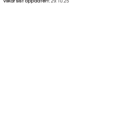
Vilkår sist oppdatert:
29.10.25
UTSTYRSBANK
HYTTER / GAPAHUKER
PERSONVERNERKLÆRING
VILKÅR OG BETINGELSER