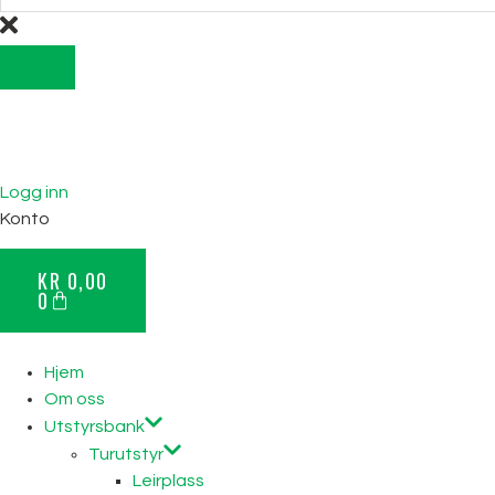
Logg inn
Konto
KR
0,00
0
Hjem
Om oss
Utstyrsbank
Turutstyr
Leirplass