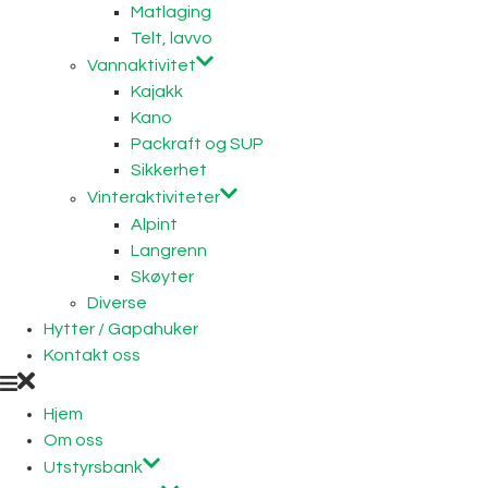
Matlaging
Telt, lavvo
Vannaktivitet
Kajakk
Kano
Packraft og SUP
Sikkerhet
Vinteraktiviteter
Alpint
Langrenn
Skøyter
Diverse
Hytter / Gapahuker
Kontakt oss
Hjem
Om oss
Utstyrsbank