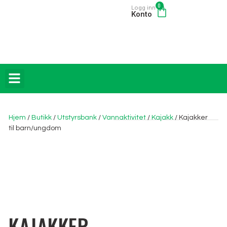
0
Logg inn
Konto
HYTTER / GAPAHUKER
Hjem
/
Butikk
/
Utstyrsbank
/
Vannaktivitet
/
Kajakk
/ Kajakker
til barn/ungdom
KAJAKKER