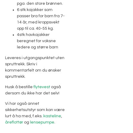
pga. den store brønnen.
6 stk kajakker som
passer bra for barn fra 7-
14 år, med kroppsvekt
opp til ca. 40-55 kg.
4stk havkajakker
beregnet for voksne
ledere og større barn
Leveres i utgangspunktet uten
spruttrekk. Skriv i
kommentarfelt om du ønsker
spruttrekk.
Husk å bestille
flytevest
også
dersom du ikke har det selv!
Vi har også annet
sikkerhetsutstyr som kan være
lurt å ha med, f.eks.
kasteline
,
åreflottør
og
lensepumpe
.